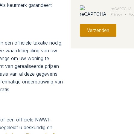
Als keurmerk garandeert
reCAPTCHA
Privacy
•
Vo
Verzenden
n een officiële taxatie nodig,
eve waardebepaling van uw
 langs om uw woning te
t van gerealiseerde prijzen
basis van al deze gegevens
jfermatige onderbouwing van
ratis
?
 of een officiële NWWI-
egeleidt u deskundig en