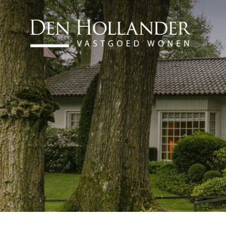
HOME
AANBOD
WAT DOEN WIJ?