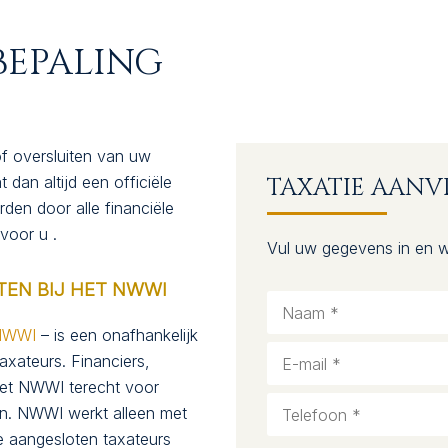
HT
BEPALING
of oversluiten van uw
dan altijd een officiële
TAXATIE AAN
en door alle financiële
 voor u .
Vul uw gegevens in en w
TEN BIJ HET NWWI
NWWI
– is een onafhankelijk
taxateurs. Financiers,
het NWWI terecht voor
en. NWWI werkt alleen met
le aangesloten taxateurs