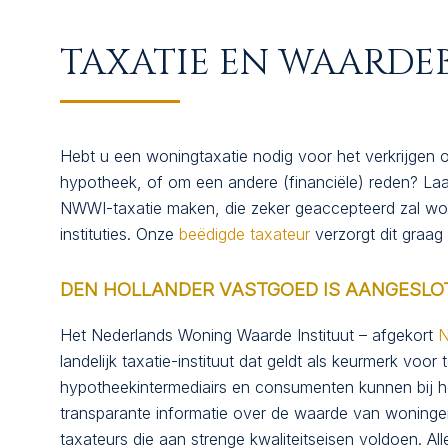
SUCCESVOL VERKOC
TAXATIE EN WAARDE
WIE ZIJN WIJ?
CONTACT
Hebt u een woningtaxatie nodig voor het verkrijgen 
hypotheek, of om een andere (financiële) reden? Laat 
NWWI-taxatie maken, die zeker geaccepteerd zal word
instituties. Onze
beëdigde taxateur
verzorgt dit graag
DEN HOLLANDER VASTGOED IS AANGESLO
Het Nederlands Woning Waarde Instituut – afgekort
landelijk taxatie-instituut dat geldt als keurmerk voor 
hypotheekintermediairs en consumenten kunnen bij 
transparante informatie over de waarde van woning
taxateurs die aan strenge kwaliteitseisen voldoen. Al