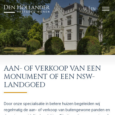
NL
EN
HOME
AAN- OF VERKOOP VAN EEN
AANBOD
MONUMENT OF EEN NSW-
WAT DOEN WIJ?
LANDGOED
SUCCESVOL VERKOCHT
Door onze specialisatie in betere huizen begeleiden wij
WIE ZIJN WIJ?
regelmatig de aan- of verkoop van buitengewone panden en