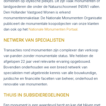
CONTACT
domeinen op idyllische plekjes. Dit zijn vaak monumenten of
landgoederen die onder de Natuurschoonwet (NSW) vallen.
Den Hollander Vastgoed Wonen is erkend
monumentenmakelaar. De Nationale Monumenten Organisatie
publiceert de monumentale koopobjecten van onze klanten
dan ook op het
Nationale Monumenten Portaal.
NETWERK VAN SPECIALISTEN
Transacties rond monumenten zijn complexer dan verkoop
van panden zonder monumentale status. We hebben de
afgelopen 22 jaar veel relevante ervaring opgebouwd.
Bovendien onderhouden we een breed netwerk van
specialisten met uitgebreide kennis van alle bouwkundige,
juridische en financiële facetten van beheer, onderhoud en
renovatie van monumenten.
THUIS IN SUBSIDIEREGELINGEN
Een monument is een waardevol bezit en kan dat blijven met