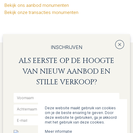
Bekijk ons aanbod monumenten
Bekijk onze transacties monumenten
INSCHRIJVEN
CONTACT
AANBOD
ALS EERSTE OP DE HOOGTE
Kantoor `Torengaard`
Te koop
VAN NIEUW AANBOD EN
Dorpsstraat 1, 5261 CJ Vught
Te huur
(073) 657 34 44
Monumenten
STILLE VERKOOP?
contact@denhollander.com
KvK 17109629
DIENSTEN
WIE ZIJN WIJ?
Deze website maakt gebruik van cookies
Aankoop
Visie en aanpak
om je de beste ervaring te geven. Door
Verkoop
Team
deze website te gebruiken, ga je akkoord
Monumenten
met het gebruik van deze cookies.
Taxaties
Waardebepaling
Meer informatie
Inschrijven
reCAPTCHA