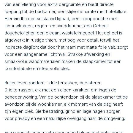
van een vliering voor extra bergruimte en biedt directe
toegang tot de badkamer, een stijlvolle ruimte met hotelallure.
Hier vindt u een vrijstaand ligbad, een inloopdouche met
inbouwkranen, regen- en handdouche, een Geberit
douchetoilet en een elegant wastafelmeubel. Het geheel is
afgewerkt in rustige tinten, met oog voor detail, terwijl het
indirecte daglicht dat door het raam met matte folie valt, zorgt
voor een aangename lichtinval. Strakke afwerking en
smaakvolle wandmaterialen maken de slaapkamer tot een
comfortabele en sfeervolle plek.
Buitenleven rondom – drie terrassen, drie sferen
Drie terrassen, elk met een eigen karakter, omringen de
benedenwoning. Van de ochtendzon bij de slaapkamer tot de
avondzon bij de woonkamer; elk moment van de dag heeft
zijn eigen plek. Sierbestrating, grind en lage hagen zorgen
voor privacy en een natuurlijke overgang naar de omgeving.
Een eigen stallingsruimte voor twee fietsen met oplaadpunt