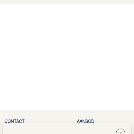
CONTACT
AANBOD
Kantoor `Torengaard`
Te koop