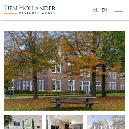
NL
EN
HOME
AANBOD
WAT DOEN WIJ?
SUCCESVOL VERKOCHT
WIE ZIJN WIJ?