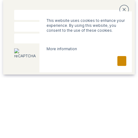
This website uses cookies to enhance your
experience. By using this website, you
consent to the use of these cookies.
More information
reCAPTCHA
Privacy
•
Conditions
CONTACT
AVAILABLE PROPERTIES
Office 'Torengaard'
For Sale
Dorpsstraat 1, 5261 CJ Vught
For rent
(073) 657 34 44
Listed buildings
contact@denhollander.com
KvK 17109629
WHAT DO WE DO?
ABOUT US