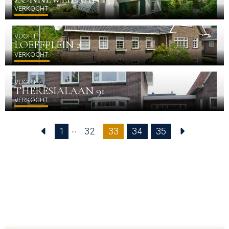
VERKOCHT
VUGHT
LOEFFPLEIN 2
VERKOCHT.
VUGHT
THERESIALAAN 91
VERKOCHT
...
(current)
1
32
33
34
35