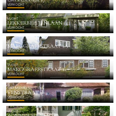
VERKOCHT
VUGHT
LEKKERBEETJENLAAN 142
VERKOCHT
VUGHT
MARGGRAFFSTRAAT 1A
VERKOCHT
VUGHT
MARGGRAFFSTRAAT 21
VERKOCHT
SINT MICHIELSGESTEL
VENSTRAAT 10
VERKOCHT
VUGHT
ZONNEWEILAAN 13